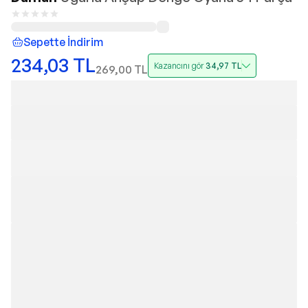
Sepette İndirim
234,03
TL
Kazancını gör
34,97
TL
269,00
TL