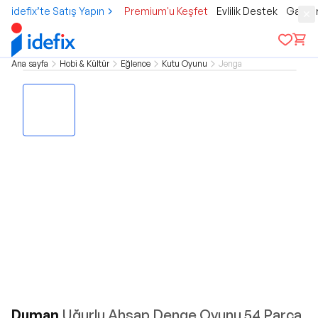
idefix’te Satış Yapın
Premium'u Keşfet
Evlilik Destek
Gamer
Ana sayfa
Hobi & Kültür
Eğlence
Kutu Oyunu
Jenga
Duman
Uğurlu Ahşap Denge Oyunu 54 Parça