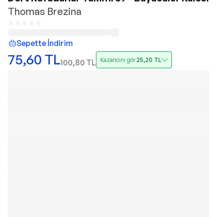
Thomas Brezina
Sepette İndirim
75,60
TL
Kazancını gör
25,20
TL
100,80
TL