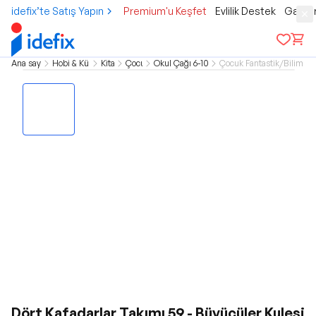
idefix’te Satış Yapın
Premium'u Keşfet
Evlilik Destek
Gamer
Ana sayfa
Hobi & Kültür
Kitap
Çocuk
Okul Çağı 6-10 Yaş
Çocuk Fantastik/Bilim Ku
Dört Kafadarlar Takımı 59 - Büyücüler Kulesi