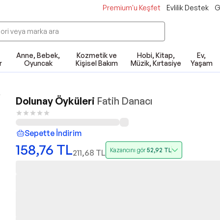
Premium'u Keşfet
Evlilik Destek
G
Anne, Bebek,
Kozmetik ve
Hobi, Kitap,
Ev,
r
Oyuncak
Kişisel Bakım
Müzik, Kırtasiye
Yaşam
Dolunay Öyküleri
Fatih Danacı
Sepette İndirim
158,76
TL
Kazancını gör
52,92
TL
211,68
TL