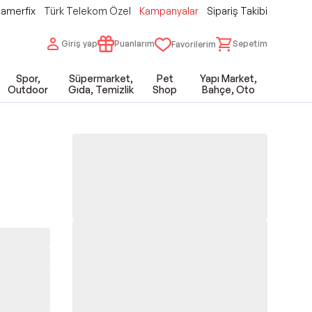
amerfix
Türk Telekom Özel
Kampanyalar
Sipariş Takibi
Giriş yap
Puanlarım
Sepetim
Favorilerim
Spor,
Süpermarket,
Pet
Yapı Market,
Outdoor
Gıda, Temizlik
Shop
Bahçe, Oto