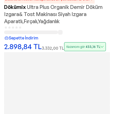
Dökümix
Ultra Plus Organik Demir Döküm
Izgara& Tost Makinası Siyah Izgara
Aparatlı,Fırçalı,Yağdanlık
Sepette İndirim
2.898,84
TL
Kazancını gör
433,16
TL
3.332,00
TL