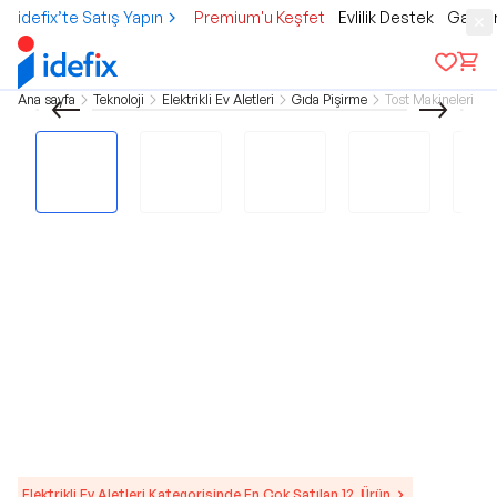
idefix’te Satış Yapın
Premium'u Keşfet
Evlilik Destek
Gamer
Ana sayfa
Teknoloji
Elektrikli Ev Aletleri
Gıda Pişirme
Tost Makineleri
Elektrikli Ev Aletleri Kategorisinde En Çok Satılan 12. Ürün