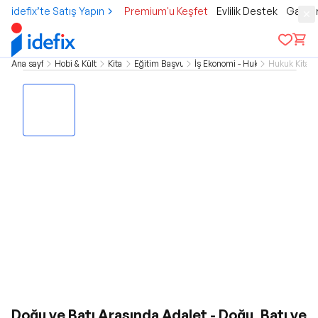
idefix’te Satış Yapın
Premium'u Keşfet
Evlilik Destek
Gamer
Ana sayfa
Hobi & Kültür
Kitap
Eğitim Başvuru
İş Ekonomi - Hukuk
Hukuk Kitap
Doğu ve Batı Arasında Adalet - Doğu, Batı ve