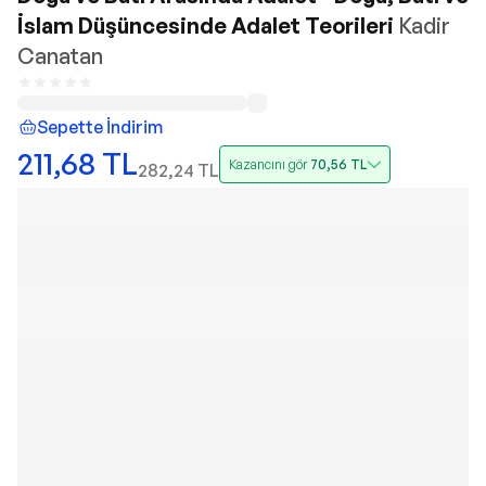
İslam Düşüncesinde Adalet Teorileri
Kadir
Canatan
Sepette İndirim
211,68
TL
Kazancını gör
70,56
TL
282,24
TL