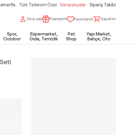
amerfix
Türk Telekom Özel
Kampanyalar
Sipariş Takibi
Giriş yap
Puanlarım
Sepetim
Favorilerim
Spor,
Süpermarket,
Pet
Yapı Market,
Outdoor
Gıda, Temizlik
Shop
Bahçe, Oto
Seti