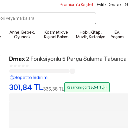
Premium'u Keşfet
Evlilik Destek
G
Anne, Bebek,
Kozmetik ve
Hobi, Kitap,
Ev,
r
Oyuncak
Kişisel Bakım
Müzik, Kırtasiye
Yaşam
Dmax
2 Fonksiyonlu 5 Parça Sulama Tabanca 
Sepette İndirim
301,84
TL
Kazancını gör
33,54
TL
335,38
TL