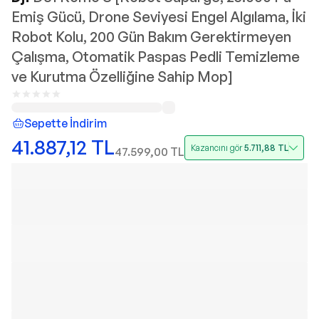
Emiş Gücü, Drone Seviyesi Engel Algılama, İki
Robot Kolu, 200 Gün Bakım Gerektirmeyen
Çalışma, Otomatik Paspas Pedli Temizleme
ve Kurutma Özelliğine Sahip Mop]
Sepette İndirim
41.887,12
TL
Kazancını gör
5.711,88
TL
47.599,00
TL