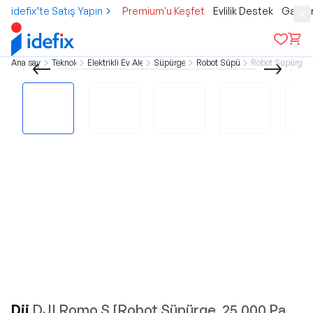
idefix’te Satış Yapın
Premium'u Keşfet
Evlilik Destek
Gamer
Ana sayfa
Teknoloji
Elektrikli Ev Aletleri
Süpürgeler
Robot Süpürge
Robot Süpürgele
Dji
DJI Romo S [Robot Süpürge, 25.000 Pa