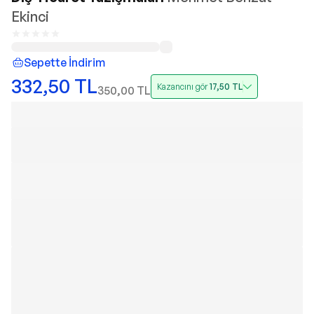
Ekinci
Sepette İndirim
332,50
TL
Kazancını gör
17,50
TL
350,00
TL