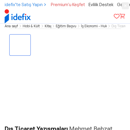
idefix’te Satış Yapın
Premium'u Keşfet
Evlilik Destek
Gamer
Ana sayfa
Hobi & Kültür
Kitap
Eğitim Başvuru
İş Ekonomi - Hukuk
Dış Ticaret
Dış Ticaret Yazışmaları
Mehmet Behzat