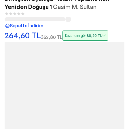
Yeniden Doğuşu 1
Casim M. Sultan
Sepette İndirim
264,60
TL
Kazancını gör
88,20
TL
352,80
TL