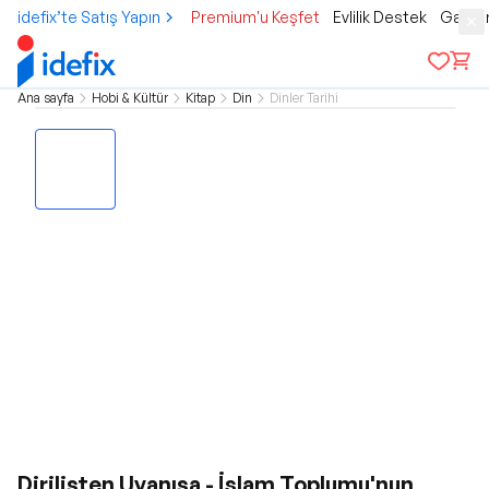
idefix’te Satış Yapın
Premium'u Keşfet
Evlilik Destek
Gamer
Ana sayfa
Hobi & Kültür
Kitap
Din
Dinler Tarihi
Dirilişten Uyanışa - İslam Toplumu'nun