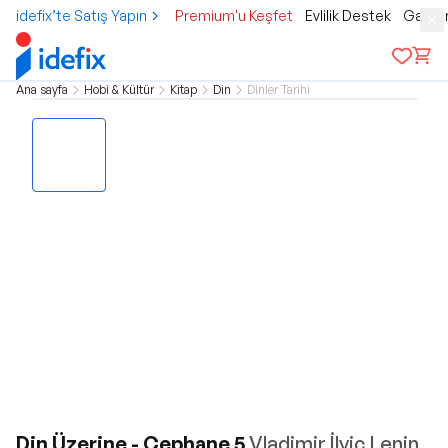
idefix’te Satış Yapın
Premium'u Keşfet
Evlilik Destek
Gamer
Ana sayfa
Hobi & Kültür
Kitap
Din
Dinler Tarihi
Din Üzerine - Cephane 5
Vladimir İlyiç Lenin