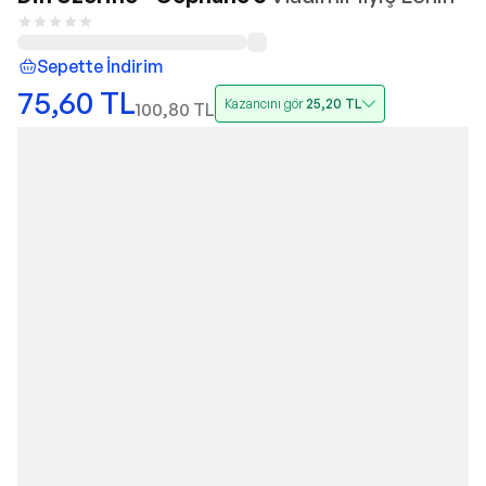
Sepette İndirim
75,60
TL
Kazancını gör
25,20
TL
100,80
TL