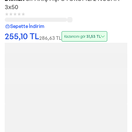
3x50
Sepette İndirim
255,10
TL
Kazancını gör
31,53
TL
286,63
TL