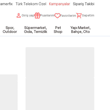
amerfix
Türk Telekom Özel
Kampanyalar
Sipariş Takibi
Giriş yap
Puanlarım
Sepetim
Favorilerim
Spor,
Süpermarket,
Pet
Yapı Market,
Outdoor
Gıda, Temizlik
Shop
Bahçe, Oto