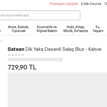
Premium'u Keşfet
Evlilik Destek
G
Anne, Bebek,
Kozmetik ve
Hobi, Kitap,
Ev,
r
Oyuncak
Kişisel Bakım
Müzik, Kırtasiye
Yaşam
luz
Sateen
Dik Yaka Desenli Salaş Bluz - Kahve
729,90
TL