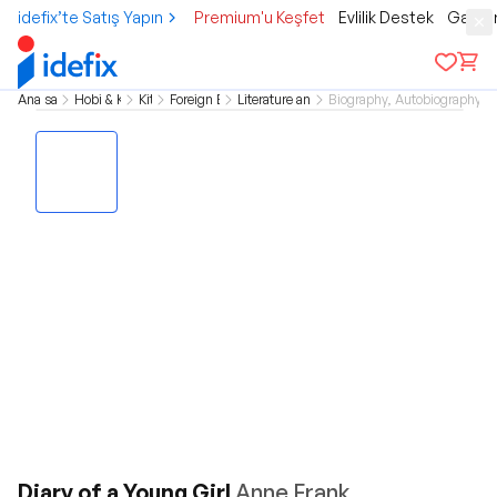
idefix’te Satış Yapın
Premium'u Keşfet
Evlilik Destek
Gamer
Ana sayfa
Hobi & Kültür
Kitap
Foreign Books
Literature and Novel
Biography, Autobiography 
Diary of a Young Girl
Anne Frank