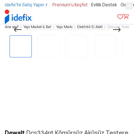
idefix’te Satış Yapın
Premium'u Keşfet
Evlilik Destek
Gamer
Ana sayfa
Yapı Market & Bahçe
Yapı Market
Elektrikli El Aletleri
Dekupaj Testere
Dewalt
Dcs334nt Kömürsüz Aküsüz Testere