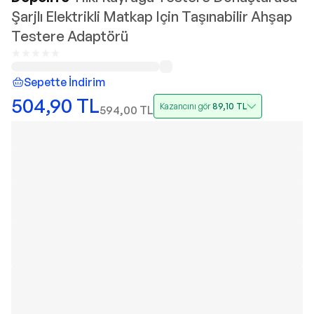
Şarjlı Elektrikli Matkap Için Taşınabilir Ahşap
Testere Adaptörü
Sepette İndirim
504,90
TL
Kazancını gör
89,10
TL
594,00
TL