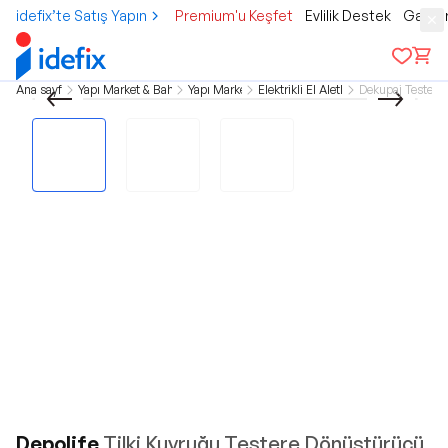
idefix’te Satış Yapın
Premium'u Keşfet
Evlilik Destek
Gamer
Ana sayfa
Yapı Market & Bahçe
Yapı Market
Elektrikli El Aletleri
Dekupaj Testere
Depolife
Tilki Kuyruğu Testere Dönüştürücü