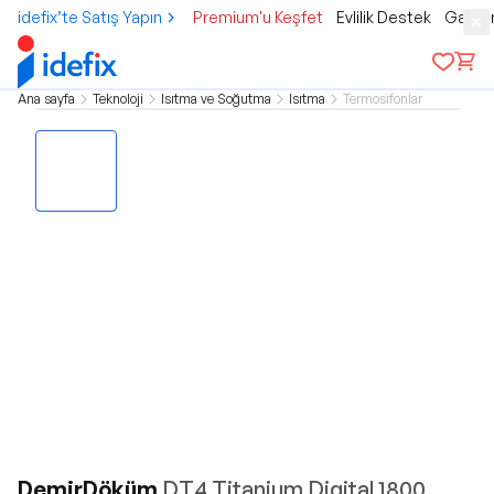
idefix’te Satış Yapın
Premium'u Keşfet
Evlilik Destek
Gamer
Ana sayfa
Teknoloji
Isıtma ve Soğutma
Isıtma
Termosifonlar
DemirDöküm
DT4 Titanium Digital 1800