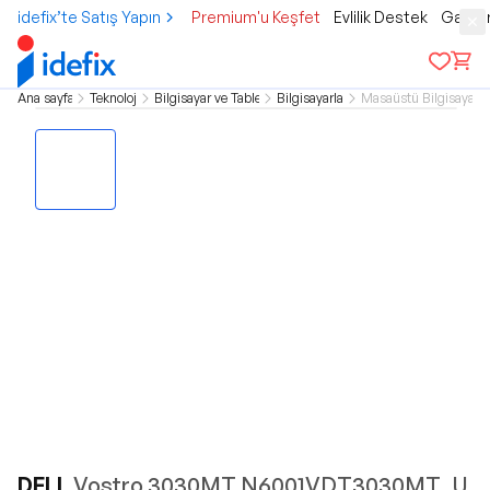
idefix’te Satış Yapın
Premium'u Keşfet
Evlilik Destek
Gamer
Ana sayfa
Teknoloji
Bilgisayar ve Tablet
Bilgisayarlar
Masaüstü Bilgisayar
DELL
Vostro 3030MT N6001VDT3030MT_U