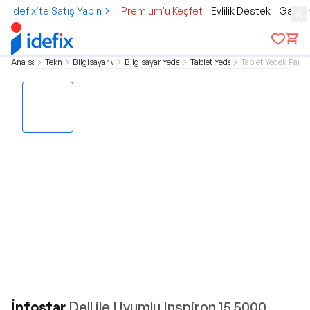
idefix’te Satış Yapın
Premium'u Keşfet
Evlilik Destek
Gamer
Ana sayfa
Teknoloji
Bilgisayar ve Tablet
Bilgisayar Yedek Parçaları
Tablet Yedek Parça
Tablet Yedek Parça
İnfostar
Dell ile Uyumlu Inspiron 15 5000