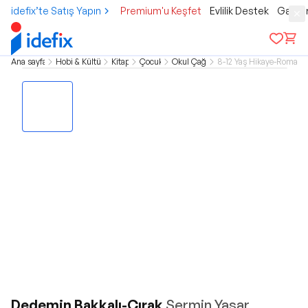
idefix’te Satış Yapın
Premium'u Keşfet
Evlilik Destek
Gamer
Ana sayfa
Hobi & Kültür
Kitap
Çocuk
Okul Çağı
8-12 Yaş Hikaye-Roman
Dedemin Bakkalı-Çırak
Şermin Yaşar