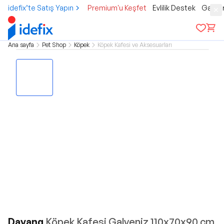
idefix’te Satış Yapın
Premium'u Keşfet
Evlilik Destek
Gamer
Ana sayfa
Pet Shop
Köpek
Köpek Kafesi ve Aksesuarları
Dayang
Köpek Kafesi Galveniz 110x70x90 cm