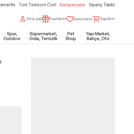
amerfix
Türk Telekom Özel
Kampanyalar
Sipariş Takibi
Giriş yap
Puanlarım
Sepetim
Favorilerim
Spor,
Süpermarket,
Pet
Yapı Market,
Outdoor
Gıda, Temizlik
Shop
Bahçe, Oto
n