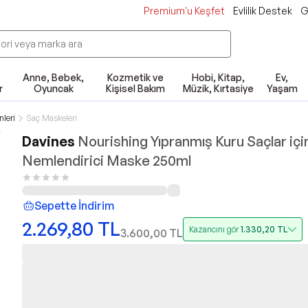
Premium'u Keşfet
Evlilik Destek
G
Anne, Bebek,
Kozmetik ve
Hobi, Kitap,
Ev,
r
Oyuncak
Kişisel Bakım
Müzik, Kırtasiye
Yaşam
leri
Saç Maskeleri
Davines
Nourishing Yıpranmış Kuru Saçlar içi
Nemlendirici Maske 250ml
Sepette İndirim
2.269,80
TL
Kazancını gör
1.330,20
TL
3.600,00
TL