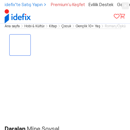
idefix’te Satış Yapın
Premium'u Keşfet
Evlilik Destek
Gamer
Ana sayfa
Hobi & Kültür
Kitap
Çocuk
Gençlik 10+ Yaş
Roman/Öykü
Daralan
Mine Soysal