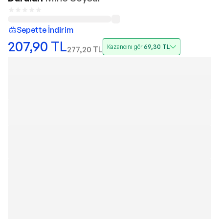
Sepette İndirim
207,90
TL
Kazancını gör
69,30
TL
277,20
TL