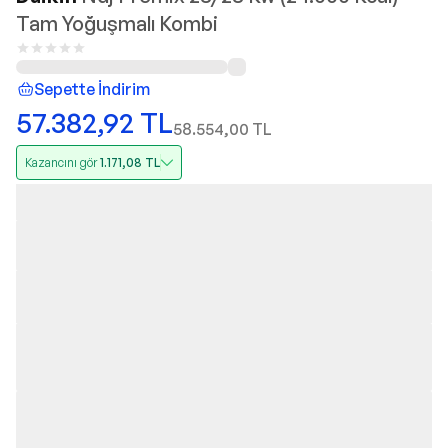
Tam Yoğuşmalı Kombi
Sepette İndirim
57.382,92
TL
58.554,00
TL
Kazancını gör
1.171,08
TL