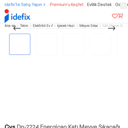
idefix’te Satış Yapın
Premium'u Keşfet
Evlilik Destek
Gamer
Ana sayfa
Teknoloji
Elektrikli Ev Aletleri
İçecek Hazırlama
Meyve Sıkacakları
Katı Meyve Sıka
Cvs
Dn-2224 Energicao Katı Meyve Sıkacağı