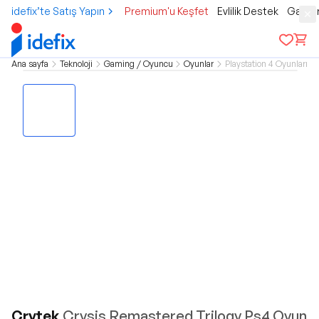
idefix’te Satış Yapın
Premium'u Keşfet
Evlilik Destek
Gamer
Ana sayfa
Teknoloji
Gaming / Oyuncu
Oyunlar
Playstation 4 Oyunları
Crytek
Crysis Remastered Trilogy Ps4 Oyun