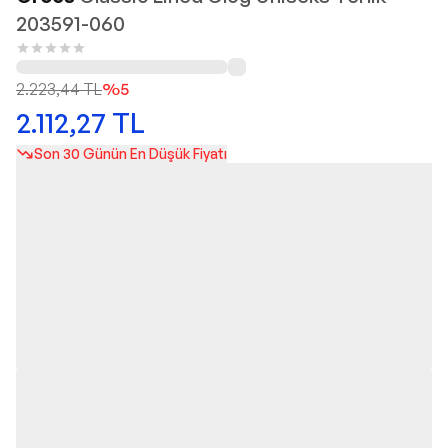
203591-060
2.223,44
TL
%
5
2.112,27
TL
Son 30 Günün En Düşük Fiyatı