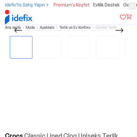
idefix’te Satış Yapın
Premium'u Keşfet
Evlilik Destek
Gamer
Ana sayfa
Moda
Ayakkabı
Terlik ve Ev Konforu
Günlük Terlik
Crocs
Classic Lined Clog Uniseks Terlik