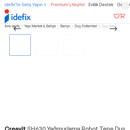
idefix’te Satış Yapın
Premium'u Keşfet
Evlilik Destek
Gamer
Ana sayfa
Yapı Market & Bahçe
Banyo
Duş Sistemleri
Duş Seti
Creavit
SH630 Yağmurlama Robot Tepe Duş