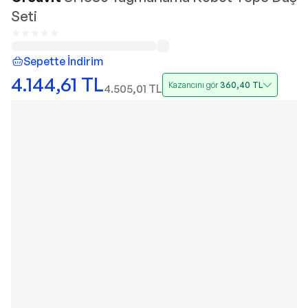
Seti
Sepette İndirim
4.144,61
TL
Kazancını gör
360,40
TL
4.505,01
TL