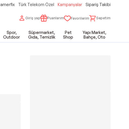
amerfix
Türk Telekom Özel
Kampanyalar
Sipariş Takibi
Giriş yap
Puanlarım
Sepetim
Favorilerim
Spor,
Süpermarket,
Pet
Yapı Market,
Outdoor
Gıda, Temizlik
Shop
Bahçe, Oto