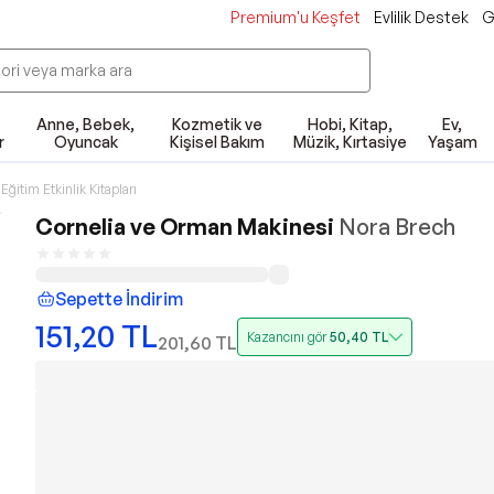
Premium'u Keşfet
Evlilik Destek
G
Anne, Bebek,
Kozmetik ve
Hobi, Kitap,
Ev,
r
Oyuncak
Kişisel Bakım
Müzik, Kırtasiye
Yaşam
Eğitim Etkinlik Kitapları
Cornelia ve Orman Makinesi
Nora Brech
Sepette İndirim
151,20
TL
Kazancını gör
50,40
TL
201,60
TL