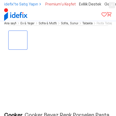
idefix’te Satış Yapın
Premium'u Keşfet
Evlilik Destek
Gamer
Ana sayfa
Ev & Yaşam
Sofra & Mutfak
Sofra, Sunum
Tabaklar
Pasta Tabağı
Cooker
Cooker Beyaz Renk Porselen Pasta