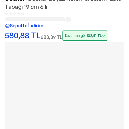
Tabağı 19 cm 6'lı
Sepette İndirim
580,88
TL
Kazancını gör
102,51
TL
683,39
TL