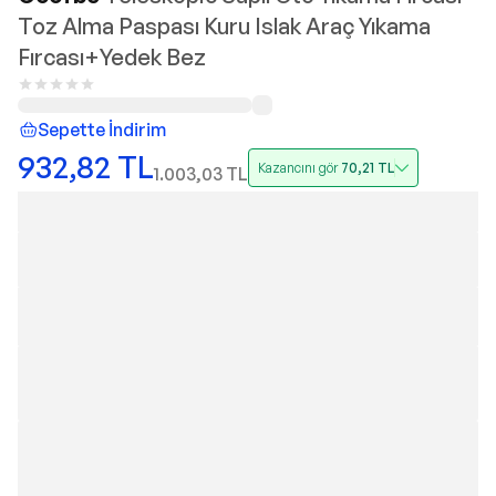
Toz Alma Paspası Kuru Islak Araç Yıkama
Fırcası+Yedek Bez
Sepette İndirim
932,82
TL
Kazancını gör
70,21
TL
1.003,03
TL