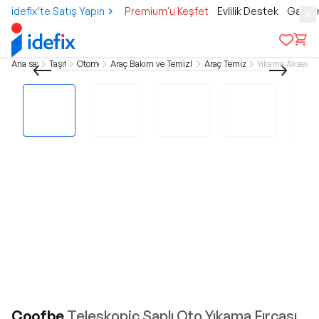
idefix’te Satış Yapın
Premium'u Keşfet
Evlilik Destek
Gamer
Ana sayfa
Taşıtlar
Otomobil
Araç Bakım ve Temizlik Ürünleri
Araç Temizleme
Yıkama Aksesuar
Coofbe
Teleskopic Saplı Oto Yıkama Fırcası