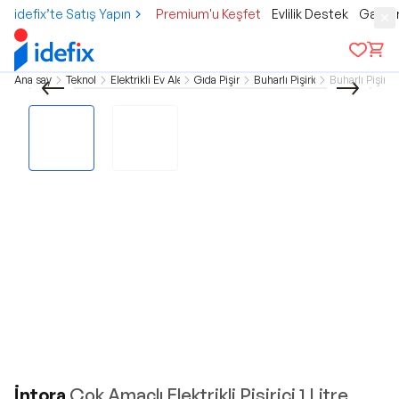
idefix’te Satış Yapın
Premium'u Keşfet
Evlilik Destek
Gamer
Ana sayfa
Teknoloji
Elektrikli Ev Aletleri
Gıda Pişirme
Buharlı Pişiriciler
Buharlı Pişirm
İntora
Çok Amaçlı Elektrikli Pişirici 1 Litre