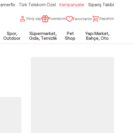
amerfix
Türk Telekom Özel
Kampanyalar
Sipariş Takibi
Giriş yap
Puanlarım
Sepetim
Favorilerim
Spor,
Süpermarket,
Pet
Yapı Market,
Outdoor
Gıda, Temizlik
Shop
Bahçe, Oto