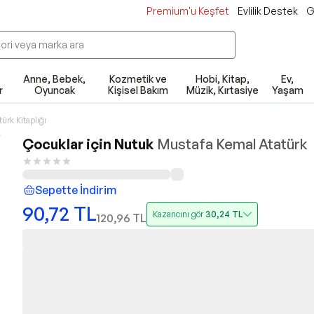
Premium'u Keşfet
Evlilik Destek
G
Anne, Bebek,
Kozmetik ve
Hobi, Kitap,
Ev,
r
Oyuncak
Kişisel Bakım
Müzik, Kırtasiye
Yaşam
türk Kitaplığı
Çocuklar için Nutuk
Mustafa Kemal Atatürk
Sepette İndirim
90,72
TL
Kazancını gör
30,24
TL
120,96
TL