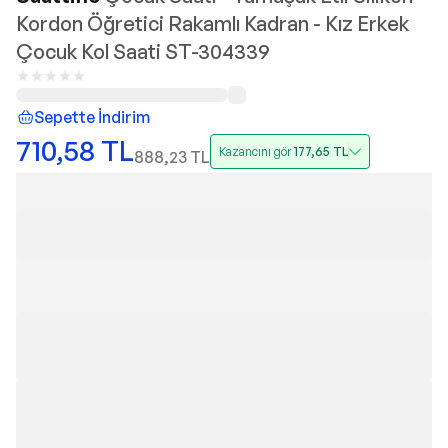
Kordon Öğretici Rakamlı Kadran - Kız Erkek
Çocuk Kol Saati ST-304339
Sepette İndirim
710,58
TL
Kazancını gör
177,65
TL
888,23
TL