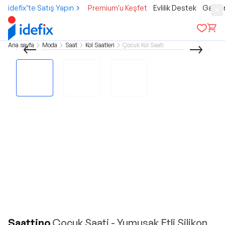
idefix’te Satış Yapın
Premium'u Keşfet
Evlilik Destek
Gamer
Ana sayfa
Moda
Saat
Kol Saatleri
Çocuk Kol Saati
Saattino
Çocuk Saati - Yumuşak Etli Silikon