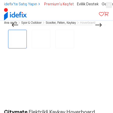
idefix’te Satış Yapın
Premium'u Keşfet
Evlilik Destek
Gamer
Ana sayfa
Spor & Outdoor
Scooter, Paten, Kaykay
Hoverboard
Citymate
Elektrikli Kaykay Hoverboard