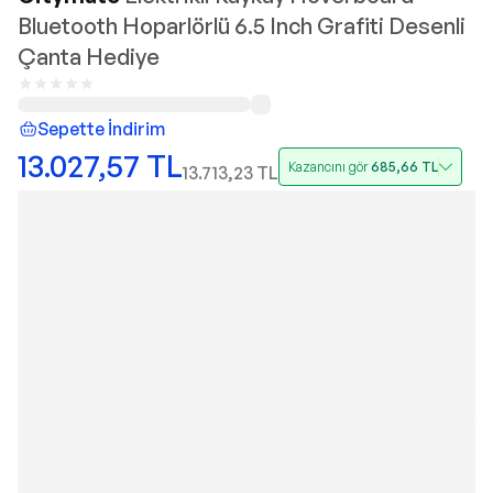
Bluetooth Hoparlörlü 6.5 Inch Grafiti Desenli
Çanta Hediye
Sepette İndirim
13.027,57
TL
Kazancını gör
685,66
TL
13.713,23
TL