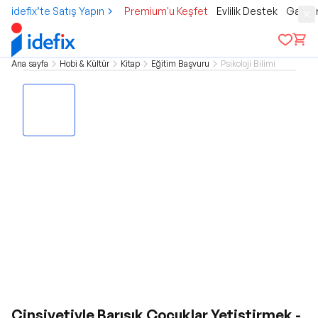
idefix’te Satış Yapın
Premium'u Keşfet
Evlilik Destek
Gamer
Ana sayfa
Hobi & Kültür
Kitap
Eğitim Başvuru
Psikoloji Bilimi
Cinsiyetiyle Barışık Çocuklar Yetiştirmek -