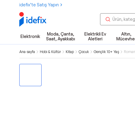
idefix’te Satış Yapın
Moda, Çanta,
Elektrikli Ev
Altın,
Elektronik
Saat, Ayakkabı
Aletleri
Mücevhe
Ana sayfa
Hobi & Kültür
Kitap
Çocuk
Gençlik 10+ Yaş
Roman