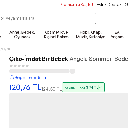
Premium'u Keşfet
Evlilik Destek
G
Anne, Bebek,
Kozmetik ve
Hobi, Kitap,
Ev,
r
Oyuncak
Kişisel Bakım
Müzik, Kırtasiye
Yaşam
/Öykü
Çiko-İmdat Bir Bebek
Angela Sommer-Bode
Sepette İndirim
120,76
TL
Kazancını gör
3,74
TL
124,50
TL