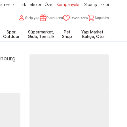
amerfix
Türk Telekom Özel
Kampanyalar
Sipariş Takibi
Giriş yap
Puanlarım
Sepetim
Favorilerim
Spor,
Süpermarket,
Pet
Yapı Market,
Outdoor
Gıda, Temizlik
Shop
Bahçe, Oto
nburg