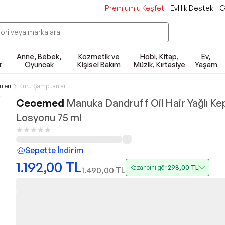
Premium'u Keşfet
Evlilik Destek
G
Anne, Bebek,
Kozmetik ve
Hobi, Kitap,
Ev,
r
Oyuncak
Kişisel Bakım
Müzik, Kırtasiye
Yaşam
leri
Kuru Şampuanlar
Cecemed
Manuka Dandruff Oil Hair Yağlı Ke
Losyonu 75 ml
Sepette İndirim
1.192,00
TL
Kazancını gör
298,00
TL
1.490,00
TL