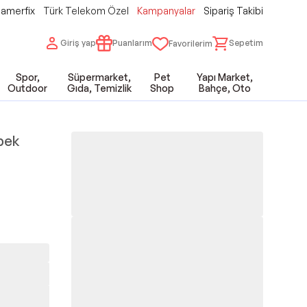
amerfix
Türk Telekom Özel
Kampanyalar
Sipariş Takibi
Giriş yap
Puanlarım
Sepetim
Favorilerim
Spor,
Süpermarket,
Pet
Yapı Market,
Outdoor
Gıda, Temizlik
Shop
Bahçe, Oto
pek