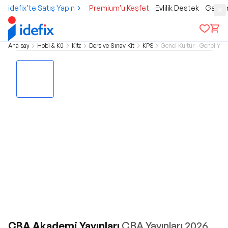
idefix’te Satış Yapın
Premium'u Keşfet
Evlilik Destek
Gamer
Ana sayfa
Hobi & Kültür
Kitap
Ders ve Sınav Kitapları
KPSS
Genel Kültür - Genel Yet
CBA Akademi Yayınları
CBA Yayınları 2026