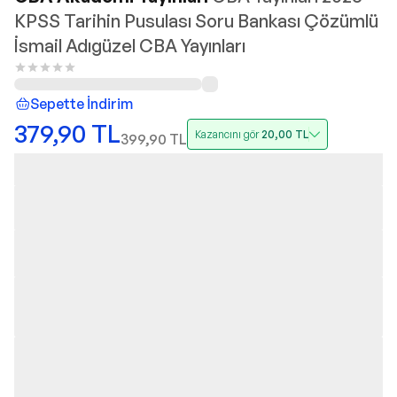
KPSS Tarihin Pusulası Soru Bankası Çözümlü
İsmail Adıgüzel CBA Yayınları
Sepette İndirim
379,90
TL
Kazancını gör
20,00
TL
399,90
TL