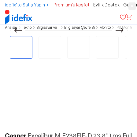
idefix’te Satış Yapın
Premium'u Keşfet
Evlilik Destek
Gamer
Ana sayfa
Teknoloji
Bilgisayar ve Tablet
Bilgisayar Çevre Birimleri
Monitörler
IPS Monitörle
Casper
Excalibur M.E238FIF-D 23.8" 1 ms Full