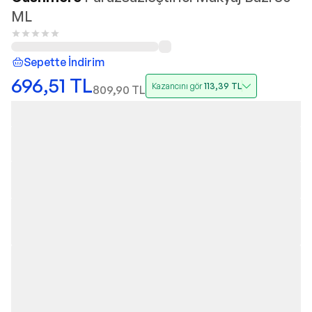
ML
Sepette İndirim
696,51
TL
Kazancını gör
113,39
TL
809,90
TL