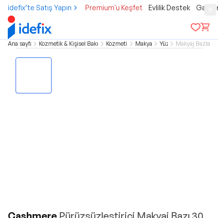
idefix’te Satış Yapın
Premium'u Keşfet
Evlilik Destek
Gamer
Ana sayfa
Kozmetik & Kişisel Bakım
Kozmetik
Makyaj
Yüz
Makyaj Bazları
Cashmere
Pürüzsüzleştirici Makyaj Bazı 30