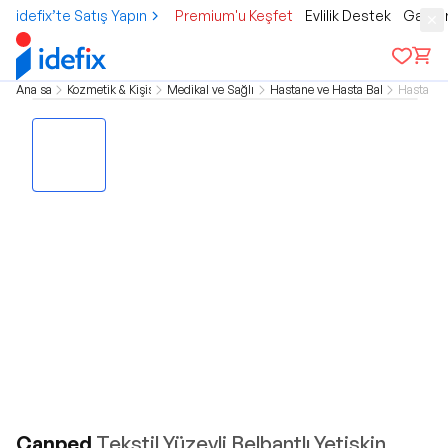
idefix’te Satış Yapın
Premium'u Keşfet
Evlilik Destek
Gamer
Ana sayfa
Kozmetik & Kişisel Bakım
Medikal ve Sağlık Ürünleri
Hastane ve Hasta Bakım Ürünleri
Hasta Be
Canped
Tekstil Yüzeyli Belbantlı Yetişkin