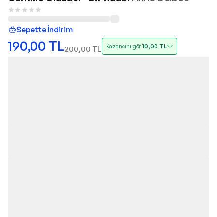
Sepette İndirim
190,00
TL
Kazancını gör
10,00
TL
200,00
TL