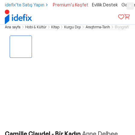
idefix’te Satış Yapın
Premium'u Keşfet
Evlilik Destek
Gamer
Ana sayfa
Hobi & Kültür
Kitap
Kurgu Dışı
Araştırma-Tarih
Biyografi
Camille Claudel - Bir Kadın
Anne Delbee