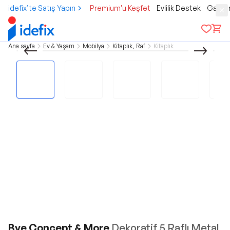
idefix’te Satış Yapın
Premium'u Keşfet
Evlilik Destek
Gamer
Ana sayfa
Ev & Yaşam
Mobilya
Kitaplık, Raf
Kitaplık
Bye Concept & More
Dekoratif 5 Raflı Metal