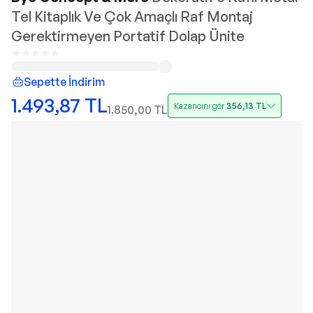
Tel Kitaplık Ve Çok Amaçlı Raf Montaj
Gerektirmeyen Portatif Dolap Ünite
Sepette İndirim
1.493,87
TL
Kazancını gör
356,13
TL
1.850,00
TL