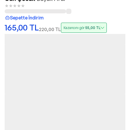
Sepette İndirim
165,00
TL
Kazancını gör
55,00
TL
220,00
TL