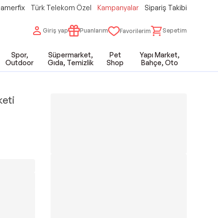
amerfix
Türk Telekom Özel
Kampanyalar
Sipariş Takibi
Giriş yap
Puanlarım
Sepetim
Favorilerim
Spor,
Süpermarket,
Pet
Yapı Market,
Outdoor
Gıda, Temizlik
Shop
Bahçe, Oto
keti