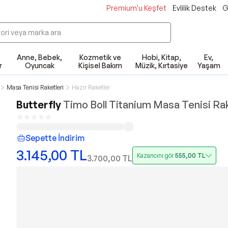
Premium'u Keşfet
Evlilik Destek
G
Anne, Bebek,
Kozmetik ve
Hobi, Kitap,
Ev,
r
Oyuncak
Kişisel Bakım
Müzik, Kırtasiye
Yaşam
Masa Tenisi Raketleri
Hazır Raketler
Butterfly
Timo Boll Titanium Masa Tenisi Ra
Sepette İndirim
3.145,00
TL
Kazancını gör
555,00
TL
3.700,00
TL