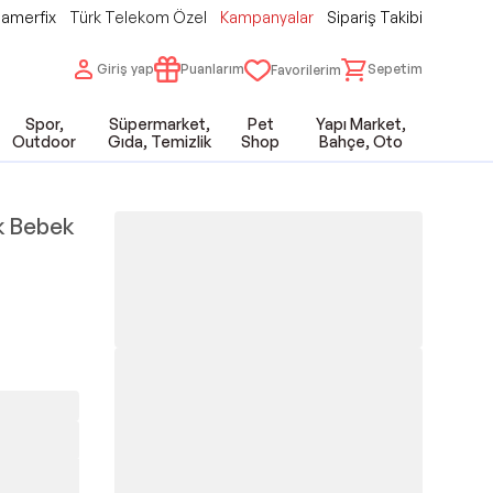
amerfix
Türk Telekom Özel
Kampanyalar
Sipariş Takibi
Giriş yap
Puanlarım
Sepetim
Favorilerim
Spor,
Süpermarket,
Pet
Yapı Market,
Outdoor
Gıda, Temizlik
Shop
Bahçe, Oto
ak Bebek