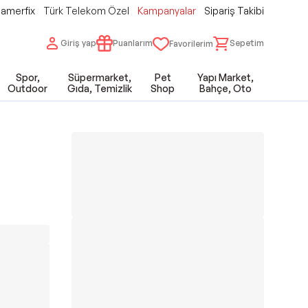
amerfix
Türk Telekom Özel
Kampanyalar
Sipariş Takibi
Giriş yap
Puanlarım
Sepetim
Favorilerim
Spor,
Süpermarket,
Pet
Yapı Market,
Outdoor
Gıda, Temizlik
Shop
Bahçe, Oto