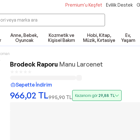
Premium'u Keşfet
Evlilik Destek
G
Anne, Bebek,
Kozmetik ve
Hobi, Kitap,
Ev,
r
Oyuncak
Kişisel Bakım
Müzik, Kırtasiye
Yaşam
Roman
Brodeck Raporu
Manu Larcenet
Sepette İndirim
966,02
TL
Kazancını gör
29,88
TL
995,90
TL