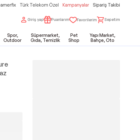
amerfix
Türk Telekom Özel
Kampanyalar
Sipariş Takibi
Giriş yap
Puanlarım
Sepetim
Favorilerim
Spor,
Süpermarket,
Pet
Yapı Market,
Outdoor
Gıda, Temizlik
Shop
Bahçe, Oto
ure
yaz