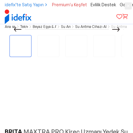
idefix’te Satış Yapın
Premium'u Keşfet
Evlilik Destek
Gamer
Ana sayfa
Teknoloji
Beyaz Eşya & Ankastre
Su Arıtma
Su Arıtma Cihazı Aksesuarları
Su Arıtma Filt
BRITA
MAXTRA PRO Kireç Uzmanı Yedek Su