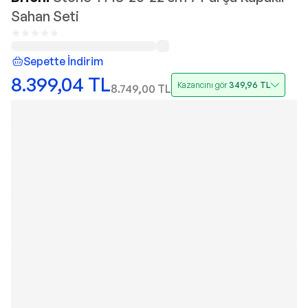
Sahan Seti
Sepette İndirim
8.399,04
TL
Kazancını gör
349,96
TL
8.749,00
TL